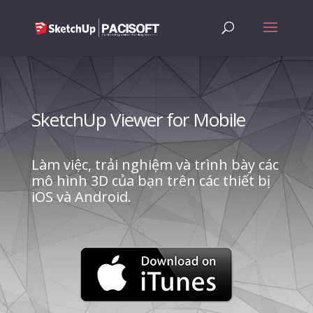
SketchUp Viewer for Mobile
Làm việc, trải nghiệm và trình bày các
mô hình 3D của bạn trên các thiết bị
iOS và Android.