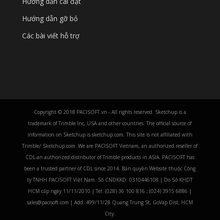
Hướng dẫn cài đặt
Hướng dẫn gỡ bỏ
Các bài viết hỗ trợ
Copyright © 2018 PACISOFT.vn - All rights reserved. Sketchup is a
trademark of Trimble Inc, USA and other countries. The official source of
information on Sketchup is sketchup.com. This site is not affiliated with
Trimble/ Sketchup.com. We are PACISOFT Vietnam, an authorized reseller of
CDL-an authorized distributor of Trimble products in ASIA. PACISOFT has
been a trusted partner of CDL since 2014. Bản quyền Website thuộc Công
ty TNHH PACISOFT Việt Nam. Số CNDKKD: 0310446108 | Do Sở KHDT
HCM cấp ngày 11/11/2010 | Tel: (028) 36 100 816 ; (024) 3915 6886 |
sales@pacisoft.com | Add: 499/11/28 Quang Trung St, GoVap Dist, HCM
City.