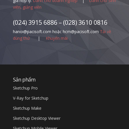
giá hợp lý.
Dành cho doanh nghiệp
|
Dành cho Sinh
viên, giảng viên
(024) 3915 6886 – (028) 3610 0816
hanoi@pacisoft.com hoặc hcm@pacisoft.com
Tải về
dùng thử
|
Khuyến mãi
Sản phẩm
Sketchup Pro
V-Ray for Sketchup
Sketchup Make
Sketchup Desktop Viewer
Sketchup Mobile Viewer